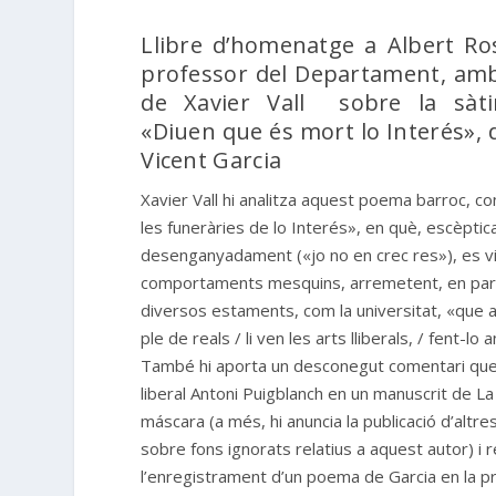
Llibre d’homenatge a Albert Ros
professor del Departament, amb
de Xavier Vall sobre la sàti
«
Diuen que és mort lo Interés
»,
Vicent Garcia
Xavier Vall hi analitza aquest poema barroc, 
les funeràries de lo Interés», en què, escèptic
desenganyadament («
jo no en crec res
»), es 
comportaments mesquins, arremetent, en parti
diversos estaments, com la universitat, «que 
ple de reals / li ven les arts lliberals, / fent-lo a
També hi aporta un desconegut comentari que 
liberal Antoni Puigblanch en un manuscrit de
La
máscara
(a més, hi anuncia la publicació d’altr
sobre fons ignorats relatius a aquest autor)
i 
l’enregistrament d’un poema de Garcia en la p