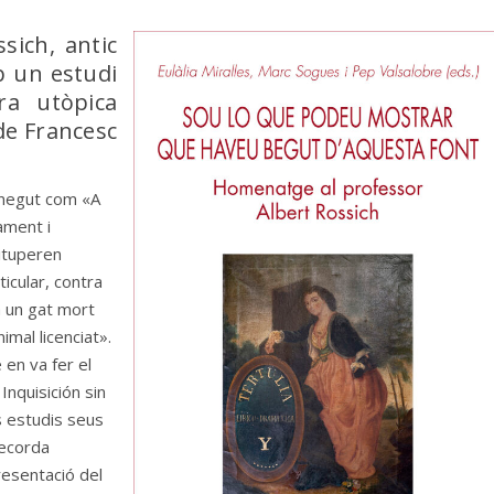
sich, antic
 un estudi
ra utòpica
 de Francesc
conegut com «A
ament i
vituperen
cular, contra
a un gat mort
nimal licenciat».
en va fer el
 Inquisición sin
es estudis seus
recorda
resentació del