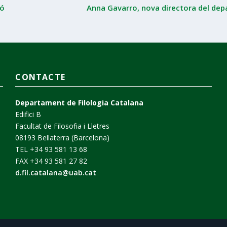
ió
Anna Gavarro, nova directora del de
CONTACTE
Departament de Filologia Catalana
Edifici B
Facultat de Filosofia i Lletres
08193 Bellaterra (Barcelona)
TEL +34 93 581 13 68
FAX +34 93 581 27 82
d.fil.catalana@uab.cat