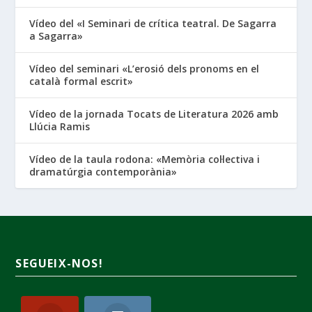
Vídeo del «I Seminari de crítica teatral. De Sagarra
a Sagarra»
Vídeo del seminari «L’erosió dels pronoms en el
català formal escrit»
Vídeo de la jornada Tocats de Literatura 2026 amb
Llúcia Ramis
Vídeo de la taula rodona: «Memòria col·lectiva i
dramatúrgia contemporània»
SEGUEIX-NOS!