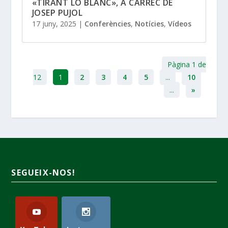
«TIRANT LO BLANC», A CÀRREC DE
JOSEP PUJOL
17 juny, 2025
|
Conferències
,
Notícies
,
Vídeos
Pàgina 1 de
12
1
2
3
4
5
...
10
...
»
SEGUEIX-NOS!