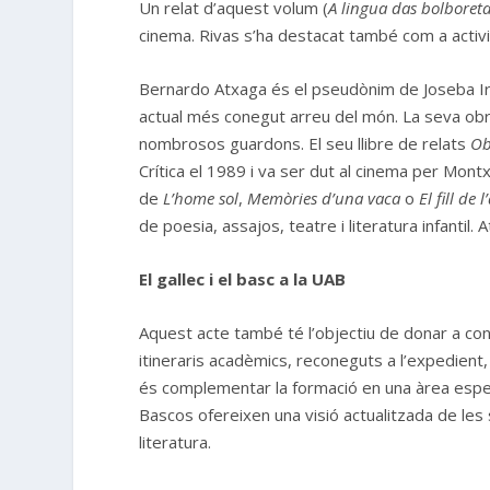
Un relat d’aquest volum (
A lingua das bolboret
cinema. Rivas s’ha destacat també com a activi
Bernardo Atxaga és el pseudònim de Joseba Ira
actual més conegut arreu del món. La seva obr
nombrosos guardons. El seu llibre de relats
Ob
Crítica el 1989 i va ser dut al cinema per Mon
de
L’home sol
,
Memòries d’una vaca
o
El fill de
de poesia, assajos, teatre i literatura infanti
El gallec i el basc a la UAB
Aquest acte també té l’objectiu de donar a conè
itineraris acadèmics, reconeguts a l’expedient, 
és complementar la formació en una àrea especí
Bascos ofereixen una visió actualitzada de les 
literatura.