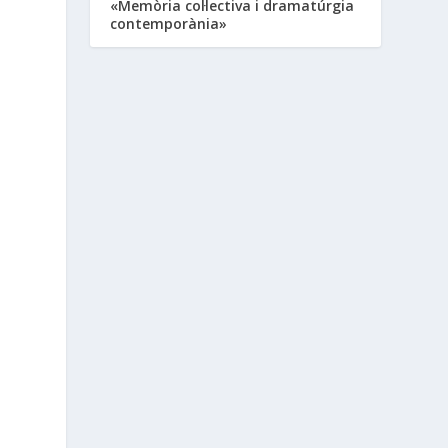
«Memòria col·lectiva i dramatúrgia
contemporània»
,