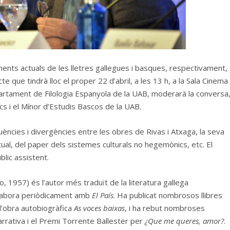
nts actuals de les lletres gallegues i basques, respectivament,
cte que tindrà lloc el proper 22 d’abril, a les 13 h, a la Sala Cinema
Departament de Filologia Espanyola de la UAB, moderarà la conversa
cs i el Mínor d’Estudis Bascos de la UAB.
uències i divergències entre les obres de Rivas i Atxaga, la seva
tual, del paper dels sistemes culturals no hegemònics, etc. El
blic assistent.
, 1957) és l’autor més traduït de la literatura gallega
l·labora periòdicament amb
El País
. Ha publicat nombrosos llibres
 l’obra autobiogràfica
As voces baixas
, i ha rebut nombroses
Narrativa i el Premi Torrente Ballester per
¿Que me queres, amor?
.