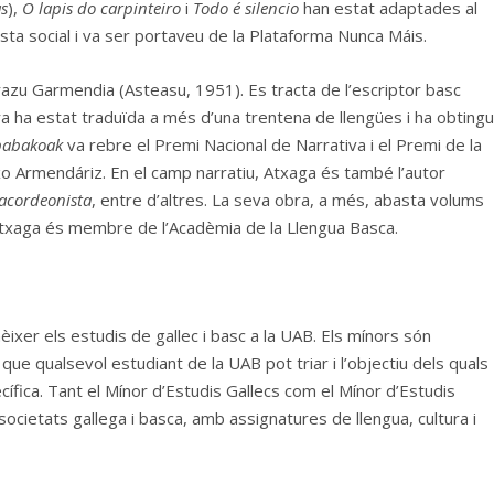
as
),
O lapis do carpinteiro
i
Todo é silencio
han estat adaptades al
sta social i va ser portaveu de la Plataforma Nunca Máis.
zu Garmendia (Asteasu, 1951). Es tracta de l’escriptor basc
a ha estat traduïda a més d’una trentena de llengües i ha obtingu
abakoak
va rebre el Premi Nacional de Narrativa i el Premi de la
txo Armendáriz. En el camp narratiu, Atxaga és també l’autor
 l’acordeonista
, entre d’altres. La seva obra, a més, abasta volums
l. Atxaga és membre de l’Acadèmia de la Llengua Basca.
ixer els estudis de gallec i basc a la UAB. Els mínors són
que qualsevol estudiant de la UAB pot triar i l’objectiu dels quals
fica. Tant el Mínor d’Estudis Gallecs com el Mínor d’Estudis
societats gallega i basca, amb assignatures de llengua, cultura i