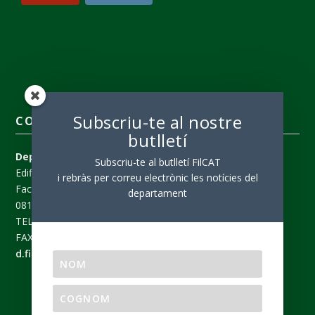
Subscriu-te al nostre
CONTACTE
butlletí
Departament de Filologia Catalana
Subscriu-te al butlletí FilCAT
Edifici B
i rebràs per correu electrònic les notícies del
Facultat de Filosofia i Lletres
departament
08193 Bellaterra (Barcelona)
TEL +34 93 581 13 68
FAX +34 93 581 27 82
d.fil.catalana@uab.cat