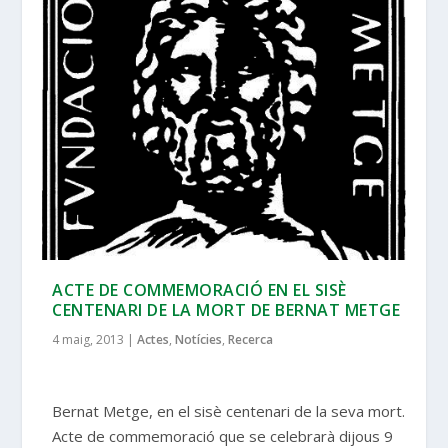
ACTE DE COMMEMORACIÓ EN EL SISÈ
CENTENARI DE LA MORT DE BERNAT METGE
4 maig, 2013
|
Actes
,
Notícies
,
Recerca
Bernat Metge, en el sisè centenari de la seva mort.
Acte de commemoració que se celebrarà dijous 9