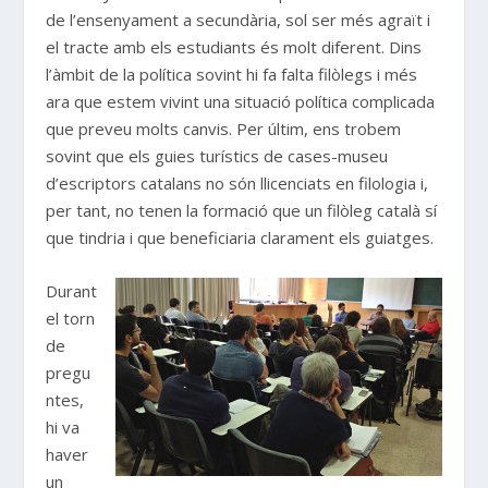
de l’ensenyament a secundària, sol ser més agraït i
el tracte amb els estudiants és molt diferent. Dins
l’àmbit de la política sovint hi fa falta filòlegs i més
ara que estem vivint una situació política complicada
que preveu molts canvis. Per últim, ens trobem
sovint que els guies turístics de cases-museu
d’escriptors catalans no són llicenciats en filologia i,
per tant, no tenen la formació que un filòleg català sí
que tindria i que beneficiaria clarament els guiatges.
Durant
el torn
de
pregu
ntes,
hi va
haver
un