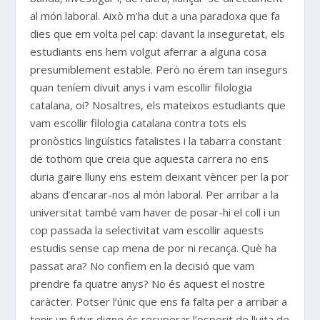
al món laboral. Això m’ha dut a una paradoxa que fa
dies que em volta pel cap: davant la inseguretat, els
estudiants ens hem volgut aferrar a alguna cosa
presumiblement estable. Però no érem tan insegurs
quan teníem divuit anys i vam escollir filologia
catalana, oi? Nosaltres, els mateixos estudiants que
vam escollir filologia catalana contra tots els
pronòstics lingüístics fatalistes i la tabarra constant
de tothom que creia que aquesta carrera no ens
duria gaire lluny ens estem deixant vèncer per la por
abans d’encarar-nos al món laboral. Per arribar a la
universitat també vam haver de posar-hi el coll i un
cop passada la selectivitat vam escollir aquests
estudis sense cap mena de por ni recança. Què ha
passat ara? No confiem en la decisió que vam
prendre fa quatre anys? No és aquest el nostre
caràcter. Potser l’únic que ens fa falta per a arribar a
tenir un futur digne és recuperar l’esperit de lluita de