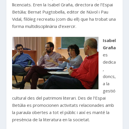
llicenciats. Eren la Isabel Graña, directora de l’Espai
Betúlia; Bernat Puigtobella, editor de Núvol i Pau
Vidal, filòleg recreatiu (com diu ell) que ha trobat una
forma multidisciplinària d’exercir.
Isabel
Graña
es
dedica
,
doncs,
a la
gestió
cultural des del patrimoni literari. Des de l’Espai
Betúlia es promocionen activitats relacionades amb
la paraula obertes a tot el públic i així es manté la
presència de la literatura en la societat.