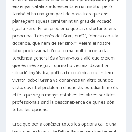
ensenyar català a adolescents en un institut però
també hi ha una gran part de nosaltres que ens
plantegem aquest camí tenint un grau de vocació
igual a zero. És un problema que als estudiants ens
preocupa: “i després del Grau, què?”, “doncs cap a la
docència, què hem de fer sinó?”. Veiem el nostre
futur professional d’una forma molt borrosa i la
tendència general és aferrar-nos a allò que creiem
que és més segur. I qui no ho veu així davant la
situació lingüística, política i econòmica que estem
vivint? Isabel Graña va donar-nos un altre punt de
vista: sovint el problema d’aquests estudiants no és
el fet que vegin menys estables les altres sortides
professionals sinó la desconeixença de quines són
totes les opcions.
Crec que per a conèixer totes les opcions cal, d’una
banda, investigar i, de l’altra, llançar-se directament