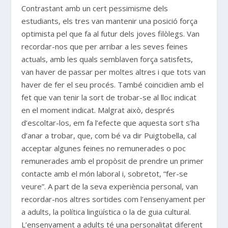
Contrastant amb un cert pessimisme dels
estudiants, els tres van mantenir una posició força
optimista pel que fa al futur dels joves filòlegs. Van
recordar-nos que per arribar a les seves feines
actuals, amb les quals semblaven força satisfets,
van haver de passar per moltes altres i que tots van
haver de fer el seu procés. També coincidien amb el
fet que van tenir la sort de trobar-se al lloc indicat
en el moment indicat. Malgrat això, després
d’escoltar-los, em fa l’efecte que aquesta sort s’ha
d’anar a trobar, que, com bé va dir Puigtobella, cal
acceptar algunes feines no remunerades o poc
remunerades amb el propòsit de prendre un primer
contacte amb el món laboral i, sobretot, “fer-se
veure”. A part de la seva experiència personal, van
recordar-nos altres sortides com l’ensenyament per
a adults, la política lingüística o la de guia cultural.
L’ensenyament a adults té una personalitat diferent