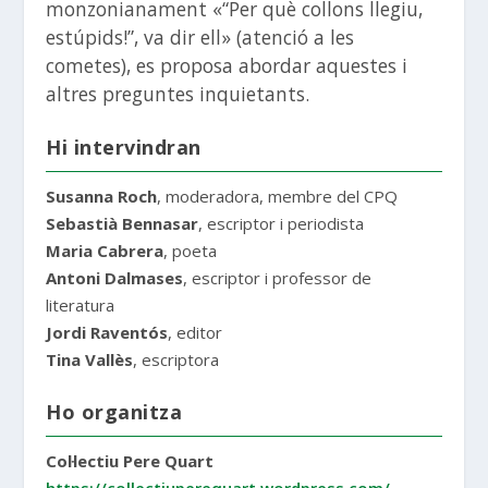
monzonianament «“Per què collons llegiu,
estúpids!”, va dir ell» (atenció a les
cometes), es proposa abordar aquestes i
altres preguntes inquietants.
Hi intervindran
Susanna Roch
, moderadora, membre del CPQ
Sebastià Bennasar
, escriptor i periodista
Maria Cabrera
, poeta
Antoni Dalmases
, escriptor i professor de
literatura
Jordi Raventós
, editor
Tina Vallès
, escriptora
Ho organitza
Col·lectiu Pere Quart
https://collectiuperequart.wordpress.com/