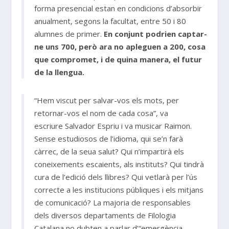
forma presencial estan en condicions d’absorbir
anualment, segons la facultat, entre 50 i 80
alumnes de primer.
En conjunt podrien captar-
ne uns 700, però ara no apleguen a 200, cosa
que compromet, i de quina manera, el futur
de la llengua.
“Hem viscut per salvar-vos els mots, per
retornar-vos el nom de cada cosa”, va
escriure
Salvador Espriu
i va musicar
Raimon
.
Sense estudiosos de l’idioma, qui se’n farà
càrrec, de la seua salut? Qui n’impartirà els
coneixements escaients, als instituts? Qui tindrà
cura de l’edició dels llibres? Qui vetlarà per l’ús
correcte a les institucions públiques i els mitjans
de comunicació? La majoria de responsables
dels diversos departaments de Filologia
Catalana no dubten a parlar d’
“emergència