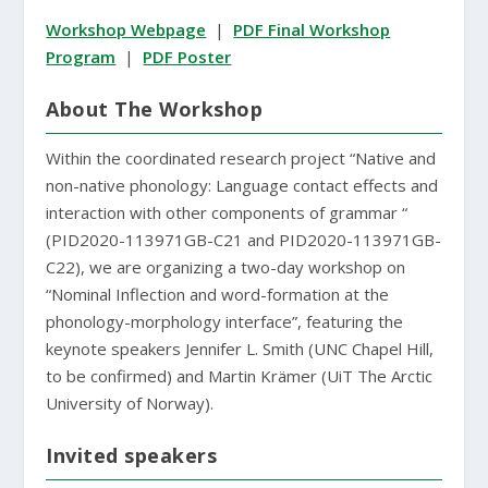
Workshop Webpage
|
PDF Final Workshop
Program
|
PDF Poster
About The Workshop
Within the coordinated research project “Native and
non-native phonology: Language contact effects and
interaction with other components of grammar “
(PID2020-113971GB-C21 and PID2020-113971GB-
C22), we are organizing a two-day workshop on
“Nominal Inflection and word-formation at the
phonology-morphology interface”, featuring the
keynote speakers Jennifer L. Smith (UNC Chapel Hill,
to be confirmed) and Martin Krämer (UiT The Arctic
University of Norway).
Invited speakers