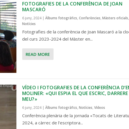
FOTOGRAFIES DE LA CONFERÈNCIA DE JOAN
MASCARÓ
6 juny, 2024
|
Àlbums fotogràfics
,
Conferències
,
Màsters oficials
,
Notícies
Fotografies de la conferència de Joan Mascaró a la cl
del curs 2023-2024 del Màster en...
READ MORE
VÍDEO I FOTOGRAFIES DE LA CONFERÈNCIA D’
MOLINER: «QUI ESPIA EL QUE ESCRIC, DARRERE
MEU?»
6 juny, 2024
|
Àlbums fotogràfics
,
Notícies
,
Vídeos
Conferència plenària de la jornada «Tocats de Literat
2024, a càrrec de l’escriptora...