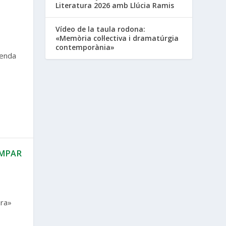
Literatura 2026 amb Llúcia Ramis
Vídeo de la taula rodona:
«Memòria col·lectiva i dramatúrgia
contemporània»
oenda
EMPAR
ura»