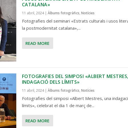
CATALANA»
11 abril, 2024
|
Àlbums fotogràfics
,
Notícies
Fotografies del seminari «Estrats culturals i usos liter
la postmodernitat catalana»,...
READ MORE
FOTOGRAFIES DEL SIMPOSI «ALBERT MESTRES
INDAGACIÓ DELS LÍMITS»
11 abril, 2024
|
Àlbums fotogràfics
,
Notícies
Fotografies del simposi «Albert Mestres, una indagaci
límits», celebrat el dia 1 de març de...
READ MORE