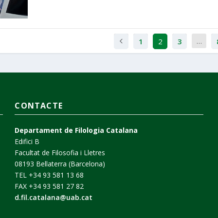
…
1
2
3
CONTACTE
Departament de Filologia Catalana
Edifici B
Facultat de Filosofia i Lletres
08193 Bellaterra (Barcelona)
TEL +34 93 581 13 68
FAX +34 93 581 27 82
d.fil.catalana@uab.cat