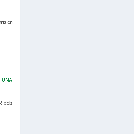
aris en
, UNA
ó dels