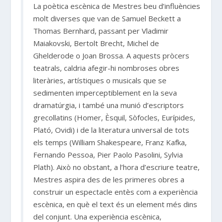
La poètica escènica de Mestres beu d’influències
molt diverses que van de Samuel Beckett a
Thomas Bernhard, passant per Vladimir
Maiakovski, Bertolt Brecht, Michel de
Ghelderode o Joan Brossa. A aquests pròcers
teatrals, caldria afegir-hi nombroses obres
literàries, artístiques o musicals que se
sedimenten imperceptiblement en la seva
dramatúrgia, i també una munió d’escriptors
grecollatins (Homer, Èsquil, Sòfocles, Eurípides,
Plató, Ovidi) i de la literatura universal de tots
els temps (William Shakespeare, Franz Kafka,
Fernando Pessoa, Pier Paolo Pasolini, Sylvia
Plath). Això no obstant, a l’hora d’escriure teatre,
Mestres aspira des de les primeres obres a
construir un espectacle entès com a experiència
escènica, en què el text és un element més dins
del conjunt. Una experiència escènica,