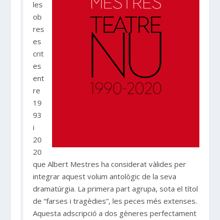
les
ob
res
es
crit
es
ent
re
19
93
i
20
20
que Albert Mestres ha considerat vàlides per
integrar aquest volum antològic de la seva
dramatúrgia. La primera part agrupa, sota el títol
de “farses i tragèdies”, les peces més extenses.
Aquesta adscripció a dos gèneres perfectament