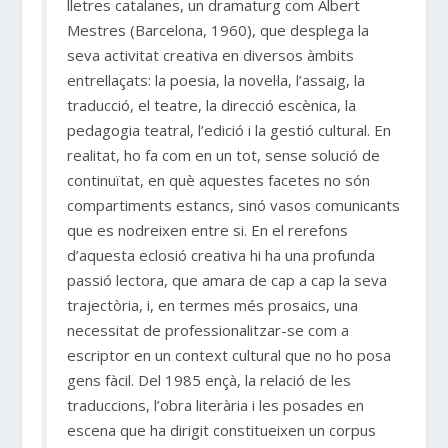
lletres catalanes, un dramaturg com Albert
Mestres (Barcelona, 1960), que desplega la
seva activitat creativa en diversos àmbits
entrellaçats: la poesia, la novel·la, l’assaig, la
traducció, el teatre, la direcció escènica, la
pedagogia teatral, l’edició i la gestió cultural. En
realitat, ho fa com en un tot, sense solució de
continuïtat, en què aquestes facetes no són
compartiments estancs, sinó vasos comunicants
que es nodreixen entre si. En el rerefons
d’aquesta eclosió creativa hi ha una profunda
passió lectora, que amara de cap a cap la seva
trajectòria, i, en termes més prosaics, una
necessitat de professionalitzar-se com a
escriptor en un context cultural que no ho posa
gens fàcil. Del 1985 ençà, la relació de les
traduccions, l’obra literària i les posades en
escena que ha dirigit constitueixen un corpus