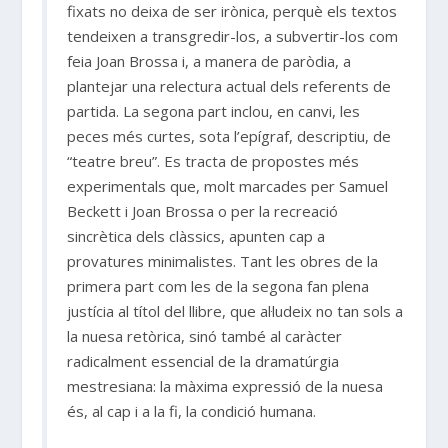
fixats no deixa de ser irònica, perquè els textos
tendeixen a transgredir-los, a subvertir-los com
feia Joan Brossa i, a manera de paròdia, a
plantejar una relectura actual dels referents de
partida. La segona part inclou, en canvi, les
peces més curtes, sota l’epígraf, descriptiu, de
“teatre breu”. Es tracta de propostes més
experimentals que, molt marcades per Samuel
Beckett i Joan Brossa o per la recreació
sincrètica dels clàssics, apunten cap a
provatures minimalistes. Tant les obres de la
primera part com les de la segona fan plena
justícia al títol del llibre, que al·ludeix no tan sols a
la nuesa retòrica, sinó també al caràcter
radicalment essencial de la dramatúrgia
mestresiana: la màxima expressió de la nuesa
és, al cap i a la fi, la condició humana.