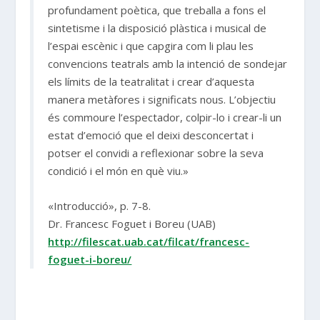
profundament poètica, que treballa a fons el
sintetisme i la disposició plàstica i musical de
l’espai escènic i que capgira com li plau les
convencions teatrals amb la intenció de sondejar
els límits de la teatralitat i crear d’aquesta
manera metàfores i significats nous. L’objectiu
és commoure l’espectador, colpir-lo i crear-li un
estat d’emoció que el deixi desconcertat i
potser el convidi a reflexionar sobre la seva
condició i el món en què viu.»
«Introducció», p. 7-8.
Dr. Francesc Foguet i Boreu (UAB)
http://filescat.uab.cat/filcat/francesc-
foguet-i-boreu/