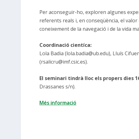
Per aconseguir-ho, exploren algunes experie
referents reals i, en conseqüència, el valo
coneixement de la navegació i de la vida ma
Coordinació cientíca:
Lola Badia (lola.badia@ub.edu), Lluís Cifue
(rsalicru@imf.csic.es).
El seminari tindrà lloc els propers dies
Drassanes s/n).
Més informació