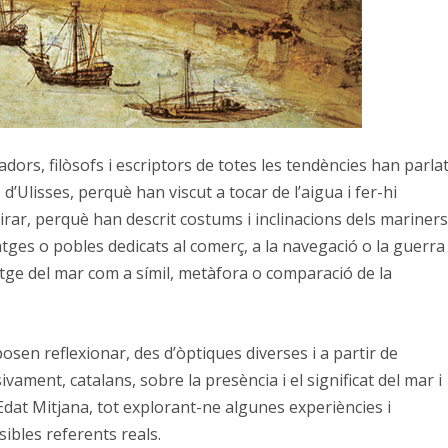
dors, filòsofs i escriptors de totes les tendències han parla
d’Ulisses, perquè han viscut a tocar de l’aigua i fer-hi
irar, perquè han descrit costums i inclinacions dels mariners
tges o pobles dedicats al comerç, a la navegació o la guerra
atge del mar com a símil, metàfora o comparació de la
sen reflexionar, des d’òptiques diverses i a partir de
vament, catalans, sobre la presència i el significat del mar i
’Edat Mitjana, tot explorant-ne algunes experiències i
sibles referents reals.