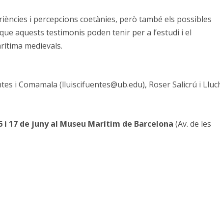
̀ncies i percepcions coetànies, però també els possibles
r que aquests testimonis poden tenir per a l’estudi i el
rítima medievals.
ntes i Comamala (lluiscifuentes@ub.edu), Roser Salicrú i Lluc
 16 i 17 de juny al Museu Marítim de Barcelona
(Av. de les