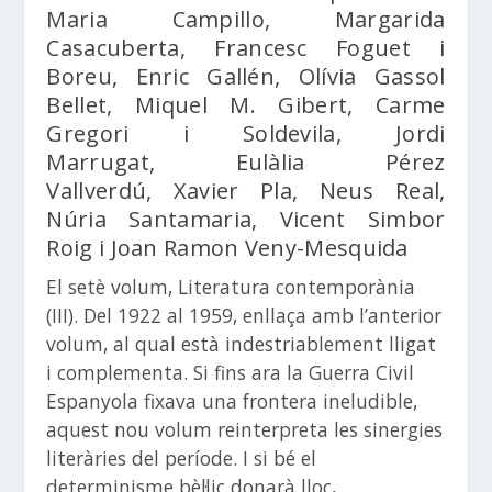
Maria Campillo, Margarida
Casacuberta, Francesc Foguet i
Boreu, Enric Gallén, Olívia Gassol
Bellet, Miquel M. Gibert, Carme
Gregori i Soldevila, Jordi
Marrugat, Eulàlia Pérez
Vallverdú, Xavier Pla, Neus Real,
Núria Santamaria, Vicent Simbor
Roig i Joan Ramon Veny-Mesquida
El setè volum, Literatura contemporània
(III). Del 1922 al 1959, enllaça amb l’anterior
volum, al qual està indestriablement lligat
i complementa. Si fins ara la Guerra Civil
Espanyola fixava una frontera ineludible,
aquest nou volum reinterpreta les sinergies
literàries del període. I si bé el
determinisme bèl·lic donarà lloc,