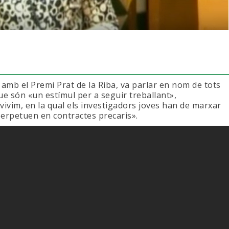
amb el Premi Prat de la Riba, va parlar en nom de tots
ue són «un estímul per a seguir treballant»,
ivim, en la qual els investigadors joves han de marxar
 perpetuen en contractes precaris».