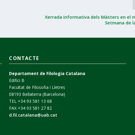
Xerrada informativa dels Màsters en el m
Setmana de l
CONTACTE
Departament de Filologia Catalana
Edifici B
Facultat de Filosofia i Lletres
08193 Bellaterra (Barcelona)
TEL +34 93 581 13 68
FAX +34 93 581 27 82
d.fil.catalana@uab.cat