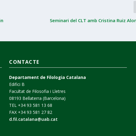
in
Seminari del CLT amb Cristina Ruiz Alo
CONTACTE
Departament de Filologia Catalana
Edifici B
Facultat de Filosofia i Lletres
08193 Bellaterra (Barcelona)
TEL +34 93 581 13 68
FAX +34 93 581 27 82
d.fil.catalana@uab.cat