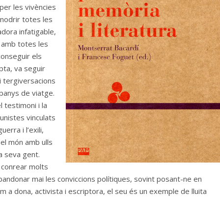
 per les vivències
nodrir totes les
adora infatigable,
a amb totes les
conseguir els
pta, va seguir
i tergiversacions
panys de viatge.
l testimoni i la
unistes vinculats
rra i l’exili,
 el món amb ulls
 seva gent.
a conrear molts
abandonar mai les conviccions polítiques, sovint posant-ne en
m a dona, activista i escriptora, el seu és un exemple de lluita