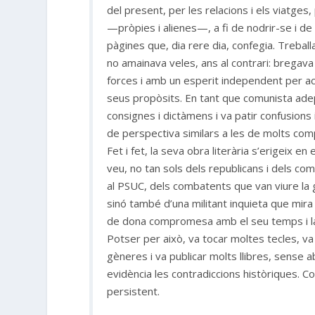
del present, per les relacions i els viatges,
—pròpies i alienes—, a fi de nodrir-se i de 
pàgines que, dia rere dia, confegia. Treball
no amainava veles, ans al contrari: bregav
forces i amb un esperit independent per a
seus propòsits. En tant que comunista ade
consignes i dictàmens i va patir confusions 
de perspectiva similars a les de molts com
Fet i fet, la seva obra literària s’erigeix en e
veu, no tan sols dels republicans i dels com
al PSUC, dels combatents que van viure la gue
sinó també d’una militant inquieta que mira
de dona compromesa amb el seu temps i la
Potser per això, va tocar moltes tecles, v
gèneres i va publicar molts llibres, sense 
evidència les contradiccions històriques. Co
persistent.