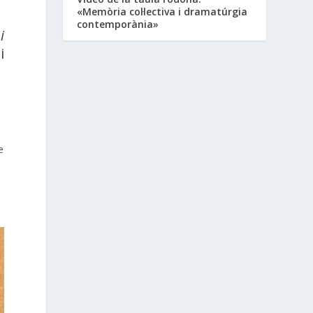
«Memòria col·lectiva i dramatúrgia
contemporània»
i
i
e
s