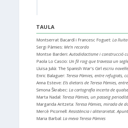
TAULA
Montserrat Bacardí i Francesc Foguet:
La lluit
Sergi Pàmies:
Me’n recordo
Montse Barderi:
Autodidactisme i construcció c
Paola Lo Cascio:
Un fil roig que travessa un segl
Lluïsa Julià: The Spanish War’s Girl
escriu novel·l
Enric Balaguer:
Teresa Pàmies, entre refugiats, c
Anna Esteve:
Els dietaris de Teresa Pàmies, entre
Simona Škrabec:
La cartografia incerta de qualse
Marta Nadal:
Teresa Pàmies, un passeig periodí
Margarida Aritzeta:
Teresa Pàmies, mirada de d
Mercè Picornell:
Resistència i aliterarietat. Apun
Maria Barbal:
La meva Teresa Pàmies