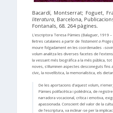
Bacardí, Montserrat; Foguet, Fr
literatura
, Barcelona, Publicacion
Fontanals, 68. 264 pàgines.
L’escriptora Teresa Pàmies (Balaguer, 1919 – 
lletres catalanes a partir de
Testament a Praga
moure folgadament en les coordenades –sovint co
volum analitza les diverses facetes de l’exten
la vessant més biogràfica a la més pública, to
noves, s’il·luminen aspectes desconeguts fins ar
cívic, la novel·lística, la memorialística, els die
De les aportacions d’aquest volum, n’eme
Pàmies polifacètica i polièdrica, de registr
narradora vocacional, crítica i emotiva, exig
apassionada. Conscient del valor de la cultur
de l’escriptura, va inclinar-se per la implicac