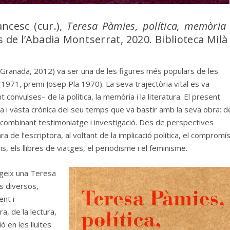
ancesc (cur.),
Teresa Pàmies, política, memòria 
s de l’Abadia Montserrat, 2020. Biblioteca Milà 
Granada, 2012) va ser una de les figures més populars de les
(1971, premi Josep Pla 1970). La seva trajectòria vital es va
nvulses– de la política, la memòria i la literatura. El present
sa i vasta crònica del seu temps que va bastir amb la seva obra: d
t combinant testimoniatge i investigació. Des de perspectives
a de l’escriptora, al voltant de la implicació política, el compromí
taris, els llibres de viatges, el periodisme i el feminisme.
rgeix una Teresa
es diversos,
ent i
a, de la lectura,
ió en les lluites