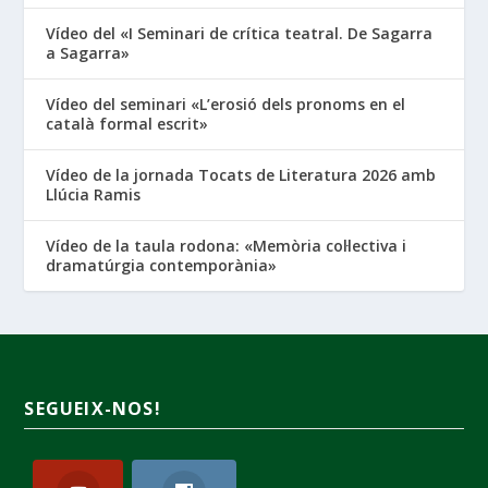
Vídeo del «I Seminari de crítica teatral. De Sagarra
a Sagarra»
Vídeo del seminari «L’erosió dels pronoms en el
català formal escrit»
Vídeo de la jornada Tocats de Literatura 2026 amb
Llúcia Ramis
Vídeo de la taula rodona: «Memòria col·lectiva i
dramatúrgia contemporània»
SEGUEIX-NOS!