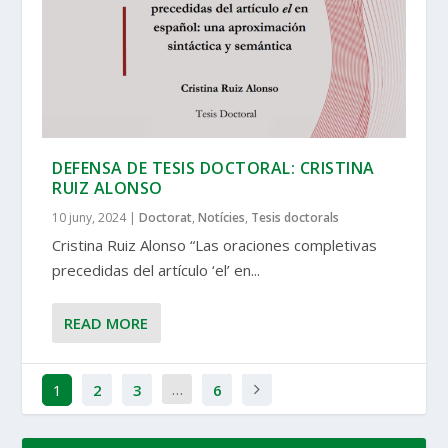
DEFENSA DE TESIS DOCTORAL: CRISTINA
RUIZ ALONSO
10 juny, 2024
|
Doctorat
,
Notícies
,
Tesis doctorals
Cristina Ruiz Alonso “Las oraciones completivas
precedidas del artículo ‘el’ en...
READ MORE
…
1
2
3
6