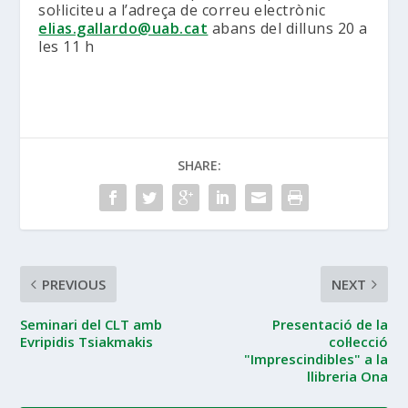
sol·liciteu a l’adreça de correu electrònic
elias.gallardo@uab.cat
abans del dilluns 20 a
les 11 h
SHARE:
PREVIOUS
NEXT
Seminari del CLT amb
Presentació de la
Evripidis Tsiakmakis
col·lecció
"Imprescindibles" a la
llibreria Ona