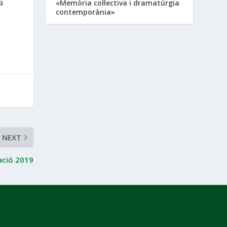
a
«Memòria col·lectiva i dramatúrgia
contemporània»
NEXT
ació 2019