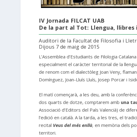
IV Jornada FILCAT UAB
De la part al Tot: Llengua, llibres
Auditori de la Facultat de Filosofia i Llet
Dijous 7 de maig de 2015
L’Assemblea d’Estudiants de Filologia Catalan
especialment el caràcter territorial de la llengu
de renom com el dialectòleg Joan Veny, flamant
Domínguez, Joan-Lluís Lluís, Josep Porcar i Isid
El matí començarà, a les deu, amb la conferènc
dos quarts de dotze, comptarem amb
una tau
Associació d’Editors del País Valencià) de diferen
l’edició en català. A la tarda, a les tres, el tradi
recital
Veus del més enllà
,
en memòria dels poe
territori.