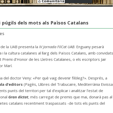
 i púgils dels mots als Països Catalans
res
a de la UAB presenta la
IV Jornada FilCat
UAB
. Enguany pesarà
a i la cultura catalanes al llarg dels Països Catalans, amb convidat
 Premi d’Honor de les Lletres Catalanes, o els escriptors Jair
or Marí.
ia del doctor Veny: «Per què vaig devenir filòleg?». Després, a
la d’editors
(Pagès, Llibres del Trabucaire, Mediterrània Eivissa
ts punts del territori per tal d’explicar i analitzar l’estat de
cional
Gran dictat
, més carregat de premis que mai, donarà pas al
tes catalans recentment traspassats -de tots els punts del