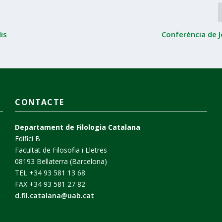
is
Conferència de J
CONTACTE
Departament de Filologia Catalana
Edifici B
Facultat de Filosofia i Lletres
08193 Bellaterra (Barcelona)
TEL +34 93 581 13 68
FAX +34 93 581 27 82
d.fil.catalana@uab.cat