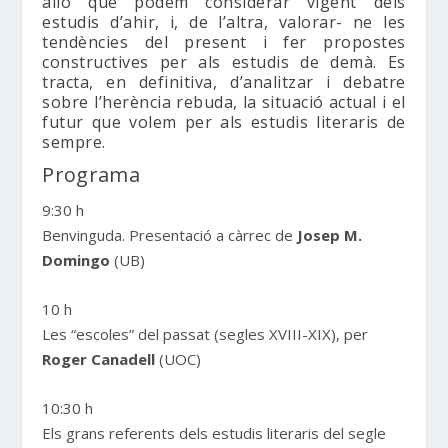
allò que podem considerar vigent dels
estudis d’ahir, i, de l’altra, valorar- ne les
tendències del present i fer propostes
constructives per als estudis de demà. Es
tracta, en definitiva, d’analitzar i debatre
sobre l’herència rebuda, la situació actual i el
futur que volem per als estudis literaris de
sempre.
Programa
9:30 h
Benvinguda. Presentació a càrrec de
Josep M.
Domingo
(UB)
10 h
Les “escoles” del passat (segles XVIII-XIX), per
Roger Canadell
(UOC)
10:30 h
Els grans referents dels estudis literaris del segle