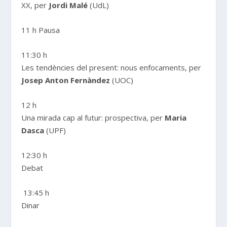
XX, per
Jordi Malé
(UdL)
11 h Pausa
11:30 h
Les tendències del present: nous enfocaments, per
Josep Anton Fernàndez
(UOC)
12 h
Una mirada cap al futur: prospectiva, per
Maria
Dasca
(UPF)
12:30 h
Debat
13:45 h
Dinar