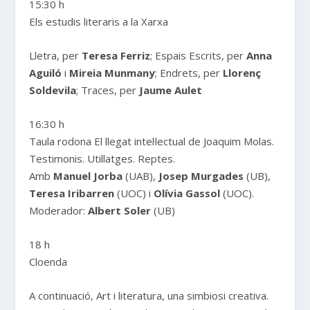
15:30 h
Els estudis literaris a la Xarxa
Lletra, per
Teresa Ferriz
; Espais Escrits, per
Anna
Aguiló
i
Mireia Munmany
; Endrets, per
Llorenç
Soldevila
; Traces, per
Jaume Aulet
16:30 h
Taula rodona El llegat intel·lectual de Joaquim Molas.
Testimonis. Utillatges. Reptes.
Amb
Manuel Jorba
(UAB),
Josep Murgades
(UB),
Teresa Iribarren
(UOC) i
Olívia Gassol
(UOC).
Moderador:
Albert Soler
(UB)
18 h
Cloenda
A continuació, Art i literatura, una simbiosi creativa.