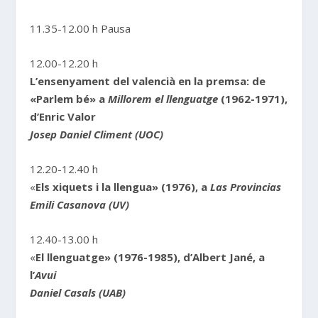
11.35-12.00 h Pausa
12.00-12.20 h
L’ensenyament del valencià en la premsa: de
«Parlem bé»
a
Millorem el llenguatge
(1962-1971),
d’Enric Valor
Josep Daniel Climent (UOC)
12.20-12.40 h
«
Els xiquets i la llengua» (1976), a
Las Provincias
Emili Casanova (UV)
12.40-13.00 h
«
El llenguatge» (1976-1985), d’Albert Jané, a
l’
Avui
Daniel Casals (UAB)