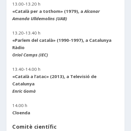
13.00-13.20 h
«Català per a tothom» (1979), a
Alcanar
Amanda Ulldemolins (UAB)
13.20-13.40 h
«Parlem del català» (1990-1997), a Catalunya
Ràdio
Oriol Camps (IEC)
13.40-14.00 h
«Català a l’atac» (2013), a Televisió de
Catalunya
Enric Gomà
14.00 h
Cloenda
Comitè científic