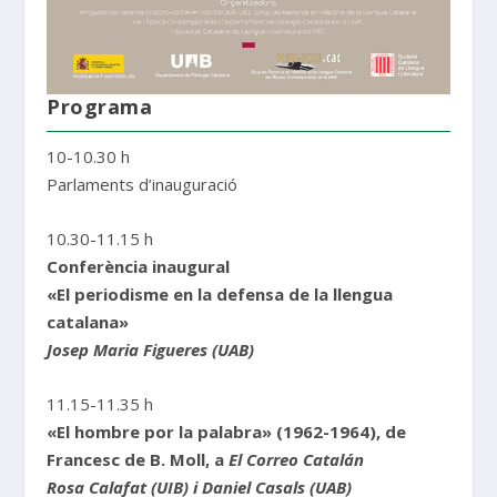
Programa
10-10.30 h
Parlaments d’inauguració
10.30-11.15 h
Conferència inaugural
«El periodisme en la defensa de la llengua
catalana»
Josep Maria Figueres (UAB)
11.15-11.35 h
«El hombre por la palabra» (1962-1964), de
Francesc de B. Moll,
a
El Correo Catalán
Rosa Calafat (UIB) i Daniel Casals (UAB)