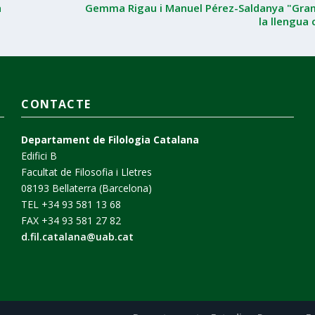
a
Gemma Rigau i Manuel Pérez-Saldanya "Gra
la llengua
CONTACTE
Departament de Filologia Catalana
Edifici B
Facultat de Filosofia i Lletres
08193 Bellaterra (Barcelona)
TEL +34 93 581 13 68
FAX +34 93 581 27 82
d.fil.catalana@uab.cat