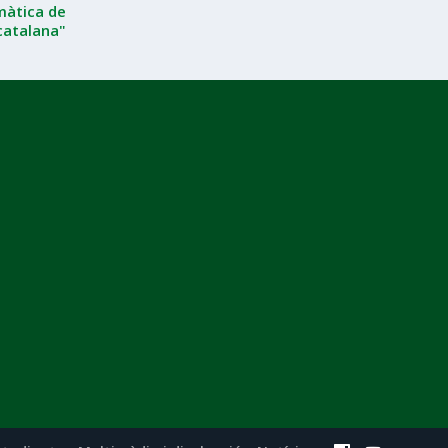
màtica de
 catalana"