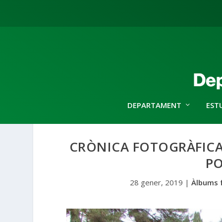
DEPARTAMENT
EST
CRÒNICA FOTOGRÀFICA
P
28 gener, 2019
|
Àlbums 