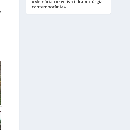
«Memòria col·lectiva i dramatúrgia
contemporània»
e