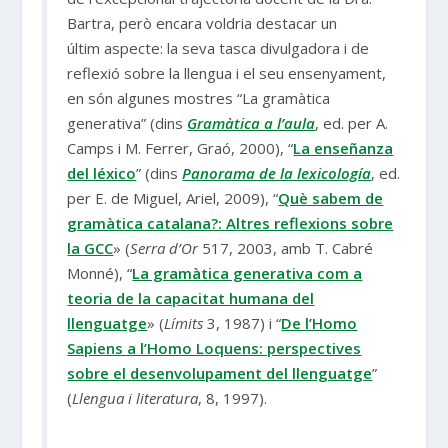
Bartra, però encara voldria destacar un
últim aspecte: la seva tasca divulgadora i de
reflexió sobre la llengua i el seu ensenyament,
en són algunes mostres “La gramàtica
generativa” (dins
Gramàtica a l’aula
, ed. per A.
Camps i M. Ferrer, Graó, 2000), “
La enseñanza
del léxico
” (dins
Panorama de la lexicología
, ed.
per E. de Miguel, Ariel, 2009), “
Què sabem de
gramàtica catalana?: Altres reflexions sobre
la GCC
» (
Serra d’Or
517, 2003, amb T. Cabré
Monné), “
La gramàtica generativa com a
teoria de la capacitat humana del
llenguatge
» (
Límits
3, 1987) i “
De l’Homo
Sapiens a l’Homo Loquens: perspectives
sobre el desenvolupament del llenguatge
”
(
Llengua i literatura
, 8, 1997).