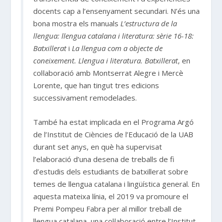
docents cap a l’ensenyament secundari. N’és una
bona mostra els manuals
L’estructura de la
llengua: llengua catalana i literatura: sèrie 16-18:
Batxillerat
i
La llengua com a objecte de
coneixement. Llengua i literatura. Batxillerat
, en
col·laboració amb Montserrat Alegre i Mercè
Lorente, que han tingut tres edicions
successivament remodelades.
També ha estat implicada en el Programa Argó
de l’Institut de Ciències de l’Educació de la UAB
durant set anys, en què ha supervisat
l’elaboració d’una desena de treballs de fi
d’estudis dels estudiants de batxillerat sobre
temes de llengua catalana i lingüística general. En
aquesta mateixa línia, el 2019 va promoure el
Premi Pompeu Fabra per al millor treball de
llengua catalana, una col·laboració entre l’Institut