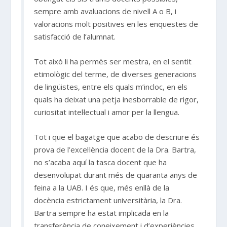
sempre amb avaluacions de nivell A o B, i
valoracions molt positives en les enquestes de
satisfacció de l’alumnat.
Tot això li ha permès ser mestra, en el sentit
etimològic del terme, de diverses generacions
de lingüistes, entre els quals m’incloc, en els
quals ha deixat una petja inesborrable de rigor,
curiositat intel·lectual i amor per la llengua.
Tot i que el bagatge que acabo de descriure és
prova de l’excel·lència docent de la Dra. Bartra,
no s’acaba aquí la tasca docent que ha
desenvolupat durant més de quaranta anys de
feina a la UAB. I és que, més enllà de la
docència estrictament universitària, la Dra.
Bartra sempre ha estat implicada en la
transferència de coneixement i d’experiències