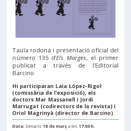
Taula rodona i presentació oficial del
número 135 d’
Els Marges
, el primer
publicat a través de l’Editorial
Barcino
Hi participaran
Laia López-Rigol
(comissària de l’exposició), els
doctors
Mar Massanell
i
Jordi
Marrugat
(codirectors de la revista) i
Oriol Magrinyà
(director de Barcino)
Data:
Dimarts
18 de març
a les
17:00 h
.