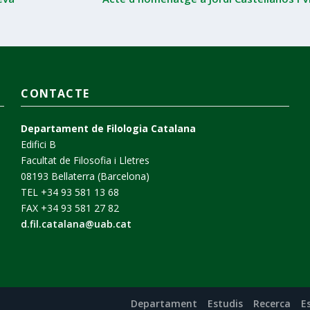
CONTACTE
Departament de Filologia Catalana
Edifici B
Facultat de Filosofia i Lletres
08193 Bellaterra (Barcelona)
TEL +34 93 581 13 68
FAX +34 93 581 27 82
d.fil.catalana@uab.cat
Departament
Estudis
Recerca
E