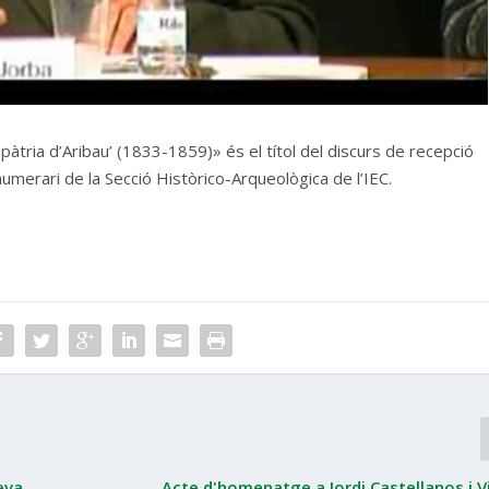
pàtria d’Aribau’ (1833-1859)» és el títol del discurs de recepció
erari de la Secció Històrico-Arqueològica de l’IEC.
eva
Acte d'homenatge a Jordi Castellanos i V