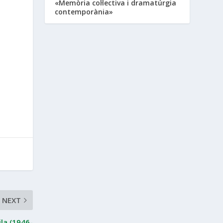
«Memòria col·lectiva i dramatúrgia
contemporània»
NEXT
ila (1946-