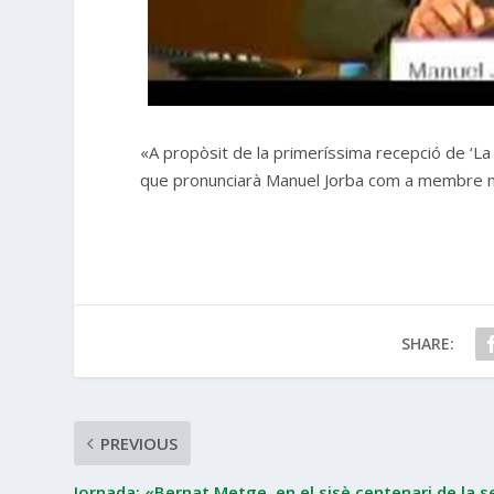
«A propòsit de la primeríssima recepció de ‘La 
que pronunciarà Manuel Jorba com a membre num
SHARE:
PREVIOUS
Jornada: «Bernat Metge, en el sisè centenari de la s