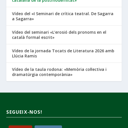
catalana de la postmodernitat»
Vídeo del «I Seminari de crítica teatral. De Sagarra
a Sagarra»
Vídeo del seminari «L’erosió dels pronoms en el
català formal escrit»
Vídeo de la jornada Tocats de Literatura 2026 amb
Llúcia Ramis
Vídeo de la taula rodona: «Memòria col·lectiva i
dramatúrgia contemporània»
SEGUEIX-NOS!