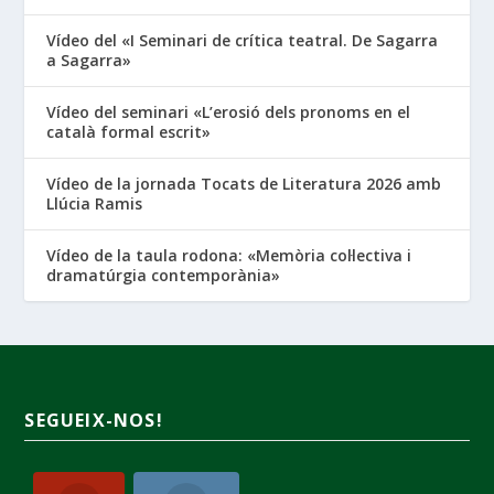
Vídeo del «I Seminari de crítica teatral. De Sagarra
a Sagarra»
Vídeo del seminari «L’erosió dels pronoms en el
català formal escrit»
Vídeo de la jornada Tocats de Literatura 2026 amb
Llúcia Ramis
Vídeo de la taula rodona: «Memòria col·lectiva i
dramatúrgia contemporània»
SEGUEIX-NOS!