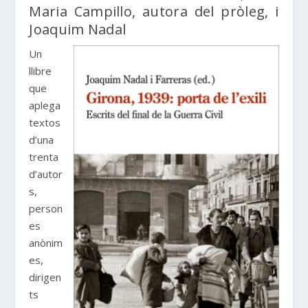
Maria Campillo, autora del pròleg, i
Joaquim Nadal
Un
llibre
que
aplega
textos
d’una
trenta
d’autor
s,
person
es
anònim
es,
dirigen
ts