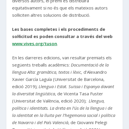
diversos autors, el premi es distribuirà
equitativament si no és que els mateixos autors
sol·liciten altres solucions de distribució.
Les bases completes i els procediments de
sol·licitud es poden consultar a través del web
www.vives.org/tuson
.
En les darreres edicions, van resultar premiats els
següents treballs acadèmics:
Documentació de la
llengua Alta: gramàtica, textos i lèxic,
d’Alexandro
Xavier García Laguía (Universitat de Barcelona,
edició 2019);
Llengua i Estat. Suïssa i Espanya davant
la diversitat lingüística
, de Vicenta Tasa Fuster
(Universitat de València, edició 2020);
Llengua,
política i identitats. La dreta en l’ús de la llengua i de
la identitat en la lluita per l’hegemonia social i política
de Navarra i del País Valencià
, de Giovanni Pelegi