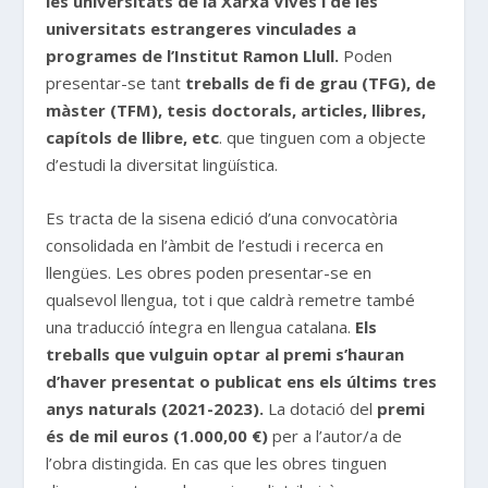
les universitats de la Xarxa Vives i de les
universitats estrangeres vinculades a
programes de l’Institut Ramon Llull.
Poden
presentar-se tant
treballs de fi de grau (TFG), de
màster (TFM), tesis doctorals, articles, llibres,
capítols de llibre, etc
. que tinguen com a objecte
d’estudi la diversitat lingüística.
Es tracta de la sisena edició d’una convocatòria
consolidada en l’àmbit de l’estudi i recerca en
llengües. Les obres poden presentar-se en
qualsevol llengua, tot i que caldrà remetre també
una traducció íntegra en llengua catalana.
Els
treballs que vulguin optar al premi s’hauran
d’haver presentat o publicat ens els últims tres
anys naturals (2021-2023).
La dotació del
premi
és de mil euros (1.000,00 €)
per a l’autor/a de
l’obra distingida. En cas que les obres tinguen