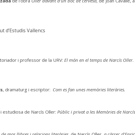
itzada
de l’obra
Oller davant d’un boc de cervesa
, de Joan Cavallé, a
ut d’Estudis Vallencs
toriador i professor de la URV:
El món en el temps de Narcís Oller
.
ls
, dramaturg i escriptor:
Com es fan unes memòries literàries.
a i estudiosa de Narcís Oller:
Públic i privat a les Memòries de Narcí
de mos llibres i relacions literàries
, de Narcís Oller,
a càrrec d’Enri