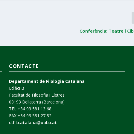
Conferència: Teatre i Ci
CONTACTE
Departament de Filologia Catalana
Edifici B
Facultat de Filosofia i Lletres
08193 Bellaterra (Barcelona)
TEL +34 93 581 13 68
FAX +34 93 581 27 82
d.fil.catalana@uab.cat