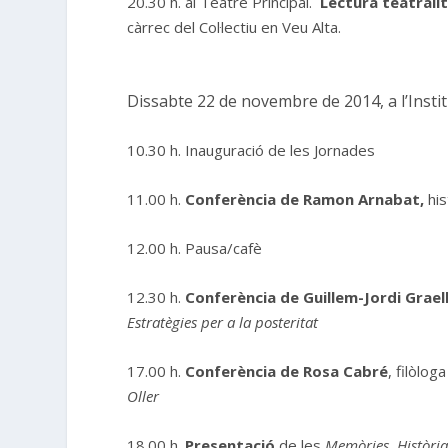
20.30 h. al Teatre Principal.
Lectura teatral
càrrec del Col·lectiu en Veu Alta.
Dissabte 22 de novembre de 2014, a l’Instit
10.30 h. Inauguració de les Jornades
11.00 h.
Conferència de Ramon Arnabat,
his
12.00 h. Pausa/cafè
12.30 h.
Conferència de Guillem-Jordi Grael
Estratègies per a la posteritat
17.00 h.
Conferència de Rosa Cabré
, filòlog
Oller
18.00 h.
Presentació
de les
Memòries. Història 