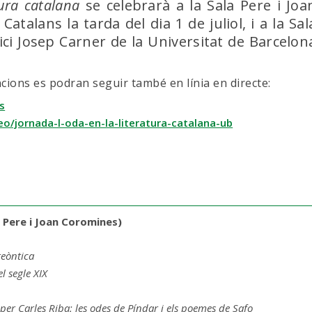
tura catalana
se celebrarà a la Sala Pere i Joa
Catalans la tarda del dia 1 de juliol, i a la Sal
fici Josep Carner de la Universitat de Barcelon
ncions es podran seguir també en línia en directe:
s
o/jornada-l-oda-en-la-literatura-catalana-ub
la Pere i Joan Coromines)
reòntica
el segle XIX
 per Carles Riba: les odes de Píndar i els poemes de Safo