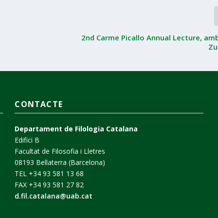
2nd Carme Picallo Annual Lecture, amb
Zu
CONTACTE
Departament de Filologia Catalana
Edifici B
Facultat de Filosofia i Lletres
08193 Bellaterra (Barcelona)
TEL +34 93 581 13 68
FAX +34 93 581 27 82
d.fil.catalana@uab.cat