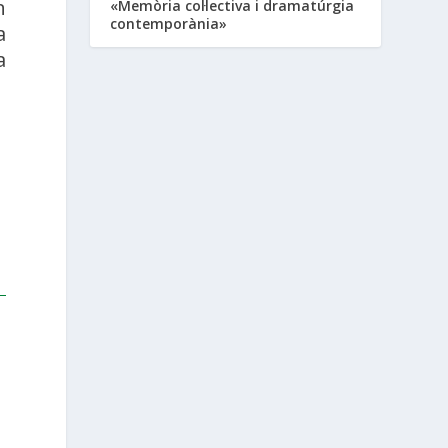
n
«Memòria col·lectiva i dramatúrgia
contemporània»
a
a