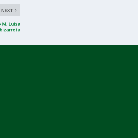
NEXT
 M. Luisa
bizarreta