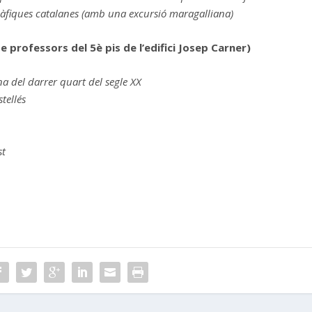
 sàfiques catalanes (amb una excursió maragalliana)
de professors del 5è pis de l’edifici Josep Carner)
na del darrer quart del segle XX
tellés
st