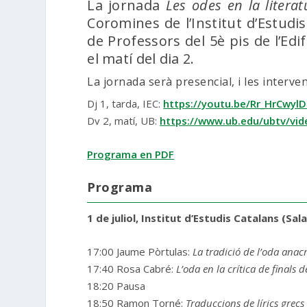
La jornada
Les odes en la litera
Coromines de l’Institut d’Estudis 
de Professors del 5è pis de l’Edi
el matí del dia 2.
La jornada serà presencial, i les interve
Dj 1, tarda, IEC:
https://youtu.be/Rr_HrCwylD
Dv 2, matí, UB:
https://www.ub.edu/ubtv/vide
Programa en PDF
Programa
1 de juliol, Institut d’Estudis Catalans (Sa
17:00 Jaume Pòrtulas:
La tradició de l’oda anac
17:40 Rosa Cabré:
L’oda en la crítica de finals d
18:20 Pausa
18:50 Ramon Torné:
Traduccions de lírics grecs