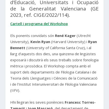
d’Educació, Universitats i Ocupació
de la Generalitat Valenciana (GE
2023, ref. CIGE/2022/114).
Cartell i programa del Workshop
Els ponents convidats són
René Kager
(Utrecht
University),
Kevin Ryan
(Harvard University) i
Ryan
Bennett
(University of California Santa Cruz), i al
llarg d’aquests dos dies, una quinzena de lingüistes
exposarà i discutirà els seus treballs sobre fonologia
mètrica i prosòdica. El Workshop compta amb el
suport dels departaments de Filologia Catalana i de
Teoria dels Llenguatges i Ciències de la Comunicació
i de l’Institut Interuniversitari de Filologia Valenciana
(IIFV).
Hhi llegiran les seves ponències
Francesc Torres-
Tamarit
i
Joan Mascaró
, del departament de