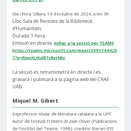
Dia i hora: Dilluns 14 d’octubre de 2024, a les 9h
Lloc: Sala de Revistes de la Biblioteca
d’Humanitats
Durada: 1 hora
Emissió en directe:
enllaç a la sessió per TEAMS
https://teams.microsoft.com/meet/3391744420
7?p=RjxnXUXulRTr8etNhj
La sessió es retransmetrà en directe i es
gravarà i publicarà a la pàgina web del CRAE-
UAB.
Miquel M. Gibert
Exprofessor titular de literatura catalana a la UPF.
Autor de l’estudi
El teatre de Joan Oliver
(Publicacions
de l’Institut del Teatre, 1998); coeditor literari d’
El