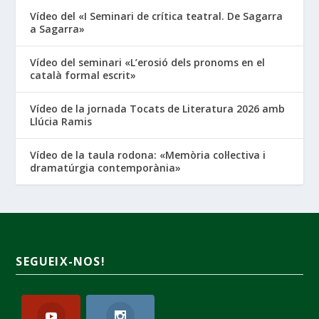
Vídeo del «I Seminari de crítica teatral. De Sagarra
a Sagarra»
Vídeo del seminari «L’erosió dels pronoms en el
català formal escrit»
Vídeo de la jornada Tocats de Literatura 2026 amb
Llúcia Ramis
Vídeo de la taula rodona: «Memòria col·lectiva i
dramatúrgia contemporània»
SEGUEIX-NOS!