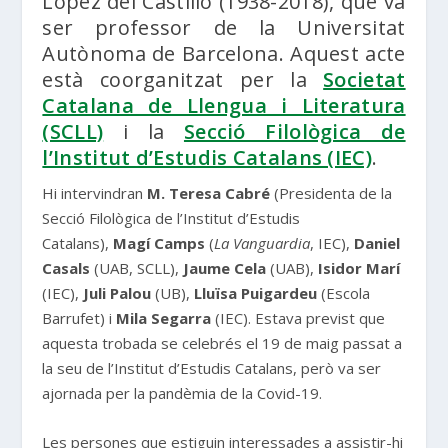
López del Castillo (1938-2018), que va
ser professor de la Universitat
Autònoma de Barcelona. Aquest acte
està coorganitzat per la
Societat
Catalana de Llengua i Literatura
(SCLL)
i la
Secció Filològica de
l’Institut d’Estudis Catalans (IEC)
.
Hi intervindran
M. Teresa Cabré
(Presidenta de la
Secció Filològica de l’Institut d’Estudis
Catalans),
Magí Camps
(
La Vanguardia
, IEC),
Daniel
Casals
(UAB, SCLL),
Jaume Cela
(UAB),
Isidor Marí
(IEC),
Juli Palou
(UB),
Lluïsa Puigardeu
(Escola
Barrufet) i
Mila Segarra
(IEC). Estava previst que
aquesta trobada se celebrés el 19 de maig passat a
la seu de l’Institut d’Estudis Catalans, però va ser
ajornada per la pandèmia de la Covid-19.
Les persones que estiguin interessades a assistir-hi