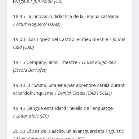
l’Àngels /
Juli Palou (UB)
18.45 La innovació didàctica de la llengua catalana
/
Artur Noguerol
(UAB)
19.00 Lluís López del Castillo, el meu mestre /
Jaume
Cela (UAB)
19.15 Company, amic i mestre /
Lluïsa Puigardeu
(Escola Barrufet)
19.30 El
Faristol
, una eina per aprendre català durant
el tardofranquisme /
Daniel Casals (UAB i SCLiL)
19.45 Llengua estàndard i nivells de llenguatge
/
Isidor Marí (IEC)
20.00 López del Castillo, un avantguardista lingüístic
/
Magí Camps (
La Vanguardia
i IEC)