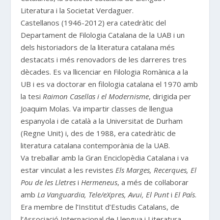
Literatura i la Societat Verdaguer.
Castellanos (1946-2012) era catedràtic del
Departament de Filologia Catalana de la UAB i un
dels historiadors de la literatura catalana més
destacats i més renovadors de les darreres tres
dècades. Es va llicenciar en Filologia Romànica a la
UB i es va doctorar en filologia catalana el 1970 amb
la tesi
Raimon Casellas i el Modernisme
, dirigida per
Joaquim Molas. Va impartir classes de llengua
espanyola i de català a la Universitat de Durham
(Regne Unit) i, des de 1988, era catedràtic de
literatura catalana contemporània de la UAB.
Va treballar amb la Gran Enciclopèdia Catalana i va
estar vinculat a les revistes
Els Marges, Recerques, El
Pou de les Lletres
i
Hermeneus
, a més de col·laborar
amb
La Vanguardia, Tele/eXpres, Avui, El Punt
i
El País
.
Era membre de l’Institut d’Estudis Catalans, de
l’Associació Internacional de Llengua i Literatura