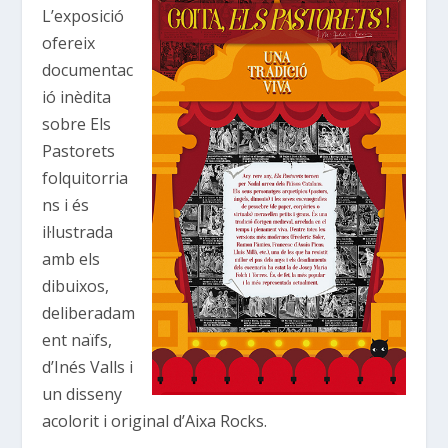
L’exposició
ofereix
documentac
ió inèdita
sobre Els
Pastorets
folquitorria
ns i és
il·lustrada
amb els
dibuixos,
deliberadam
ent naïfs,
d’Inés Valls i
un disseny
acolorit i original d’Aixa Rocks.