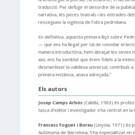
traducció. Per defugir el desordre de la publica
narrativa, les peces teatrals i les entrades dels
ressegueix la vigència de l’obra pedroliana.
En definitiva, aquesta primera lliçó sobre Ped
— que ens ha llegat per tal de convidar el lector
manera introductòria, hem abraçat les seves mú
així, ens ha semblat que érem fidels a la inten
desmerèixer la validesa universal, contribuís a c
primera instància, anava adreçada.”
Els autors
Josep Camps Arbós
(Calella, 1963) és profes
tasca d’editor i investigador s’ha centrat en la 
Francesc Foguet i Boreu
(Linyola, 1971) és pr
Autònoma de Barcelona. S’ha especialitzat en e