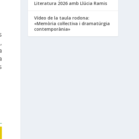
Literatura 2026 amb Llúcia Ramis
Vídeo de la taula rodona:
«Memòria col·lectiva i dramatúrgia
contemporània»
s
,
a
a
s
e