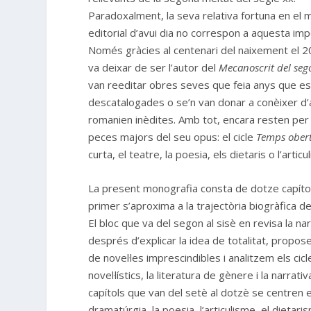
Paradoxalment, la seva relativa fortuna en el 
editorial d’avui dia no correspon a aquesta imp
Només gràcies al centenari del naixement el 
va deixar de ser l’autor del
Mecanoscrit del seg
van reeditar obres seves que feia anys que e
descatalogades o se’n van donar a conèixer d’
romanien inèdites. Amb tot, encara resten per
peces majors del seu opus: el cicle
Temps ober
curta, el teatre, la poesia, els dietaris o l’articu
La present monografia consta de dotze capítols
primer s’aproxima a la trajectòria biogràfica de 
El bloc que va del segon al sisè en revisa la nar
després d’explicar la idea de totalitat, propos
de novel·les imprescindibles i analitzem els cicl
novel·lístics, la literatura de gènere i la narrativ
capítols que van del setè al dotzè se centren e
dramatúrgia, la poesia, l’articulisme, el dietaris