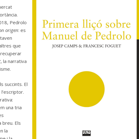
mercat
ortància.
2018, Pedrolo
on origen
: es
staven
altres que
 recuperar
t
, la narrativa
lisme.
 succints. El
l’escriptor.
rativa:
em una tria
es
a breu. Els
n la
me i la