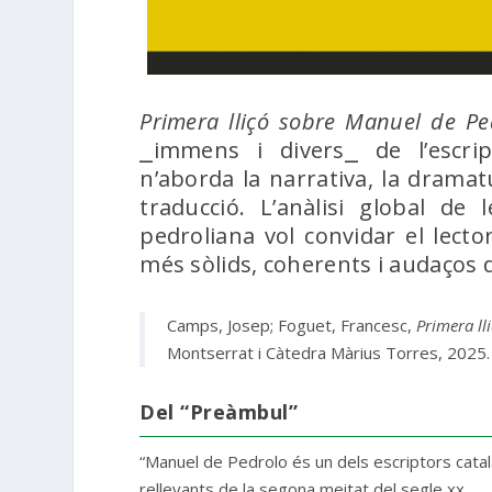
Primera lliçó sobre Manuel de P
⎯immens i divers⎯ de l’escrip
n’aborda la narrativa, la dramatúr
traducció. L’anàlisi global de 
pedroliana vol convidar el lector
més sòlids, coherents i audaços 
Camps, Josep; Foguet, Francesc,
Primera ll
Montserrat i Càtedra Màrius Torres, 2025. 
Del “Preàmbul”
“Manuel de Pedrolo és un dels escriptors cat
rellevants de la segona meitat del segle xx.