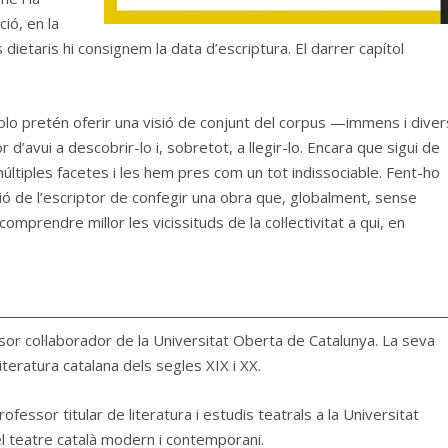
ció, en la
 dietaris hi consignem la data d’escriptura. El darrer capítol
rolo pretén oferir una visió de conjunt del corpus —immens i diver
 d’avui a descobrir-lo i, sobretot, a llegir-lo. Encara que sigui de
ltiples facetes i les hem pres com un tot indissociable. Fent-ho
ció de l’escriptor de confegir una obra que, globalment, sense
omprendre millor les vicissituds de la col·lectivitat a qui, en
sor col·laborador de la Universitat Oberta de Catalunya. La seva
literatura catalana dels segles XIX i XX.
ofessor titular de literatura i estudis teatrals a la Universitat
l teatre català modern i contemporani.