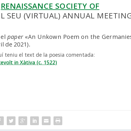
A
RENAISSANCE SOCIETY OF
L SEU (VIRTUAL) ANNUAL MEETIN
 el
paper
«An Unkown Poem on the Germanie
il de 2021).
quí teniu el text de la poesia comentada:
evolt in Xàtiva (c. 1522)