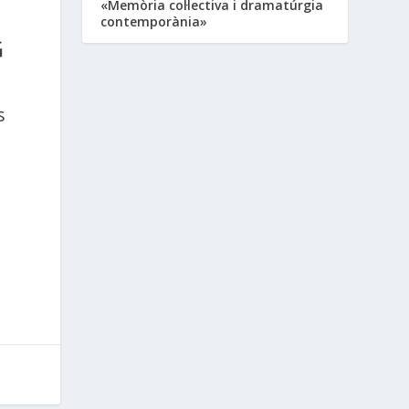
«Memòria col·lectiva i dramatúrgia
contemporània»
G
s