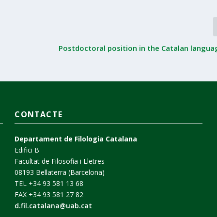
Postdoctoral position in the Catalan langua
CONTACTE
Departament de Filologia Catalana
Edifici B
Facultat de Filosofia i Lletres
08193 Bellaterra (Barcelona)
TEL +34 93 581 13 68
FAX +34 93 581 27 82
d.fil.catalana@uab.cat