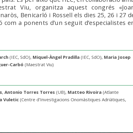
estrat Viu, organitza aquest congrés «Joa
naròs, Benicarló i Rossell els dies 25, 26 i 27 d
ó com a ponents d’un seguit d’especialistes e
arch
(IEC, SdO),
Miquel-Àngel Pradilla
(IEC, SdO),
Maria Josep
guer-Carbó
(Maestrat Viu)
s
,
Antonio Torres Torres
(UB),
Matteo Rivoira
(Atlante
a Vuletic
(Centre d’Investigacions Onomàstiques Adriàtiques,