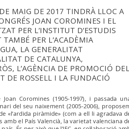
7 DE MAIG DE 2017 TINDRÀ LLOC A
CONGRÉS JOAN COROMINES I EL
ZAT PER L’INSTITUT D’ESTUDIS
T TAMBÉ PER L’ACADÈMIA
GUA, LA GENERALITAT
LITAT DE CATALUNYA,
RÒS, L’AGÈNCIA DE PROMOCIÓ DE
T DE ROSSELL I LA FUNDACIÓ
 Joan Coromines (1905-1997), i passada un
tenari del seu naixement (2005-2006), propose
e «l’ardida piràmide» (com a ell li agradava d
s amb el País Valencià, la varietat valenciana d
l país. És per això que l’IEC, en col·laboració am