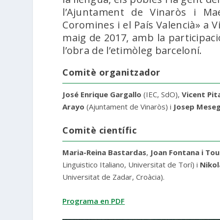
l’Ajuntament de Vinaròs i Ma
Coromines i el País Valencià» a Vi
maig de 2017, amb la participaci
l’obra de l’etimòleg barceloní.
Comitè organitzador
José Enrique Gargallo
(IEC, SdO),
Vicent Pit
Arayo
(Ajuntament de Vinaròs) i
Josep Mese
Comitè científic
Maria-Reina Bastardas
,
Joan Fontana i Tou
Linguistico Italiano, Universitat de Torí) i
Nikol
Universitat de Zadar, Croàcia).
Programa en PDF