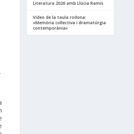
Literatura 2026 amb Llúcia Ramis
Vídeo de la taula rodona:
«Memòria col·lectiva i dramatúrgia
contemporània»
L
a
m
e
e
b