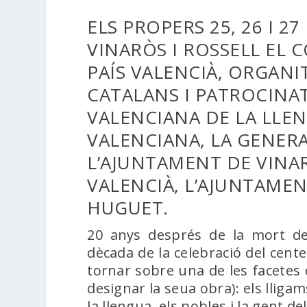
ELS PROPERS 25, 26 I 2
VINARÒS I ROSSELL EL 
PAÍS VALENCIÀ, ORGANIT
CATALANS I PATROCINA
VALENCIANA DE LA LLEN
VALENCIANA, LA GENERA
L’AJUNTAMENT DE VINA
VALENCIÀ, L’AJUNTAMEN
HUGUET.
20 anys després de la mort de
dècada de la celebració del cen
tornar sobre una de les facetes d
designar la seua obra): els lligam
la llengua, els pobles i la gent de