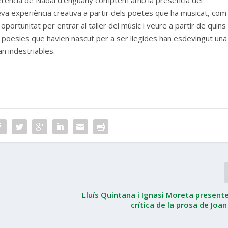
onferència de Nadal d’enguany comptem amb la presència del
seva experiència creativa a partir dels poetes que ha musicat, com
 oportunitat per entrar al taller del músic i veure a partir de quins
s poesies que havien nascut per a ser llegides han esdevingut una
an indestriables.
Lluís Quintana i Ignasi Moreta presente
crítica de la prosa de Joa