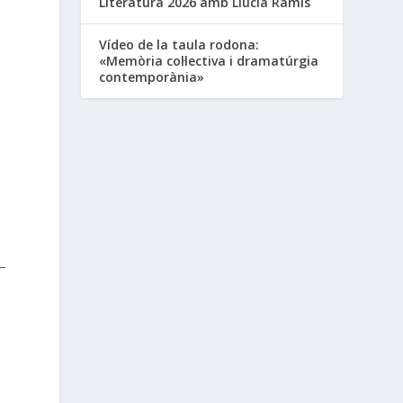
Literatura 2026 amb Llúcia Ramis
Vídeo de la taula rodona:
«Memòria col·lectiva i dramatúrgia
contemporània»