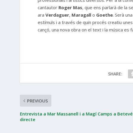
professionals i artístics diversos. Per a la c
cantautor
Roger Mas
, que ens parlarà de la 
ara
Verdaguer
,
Maragall
o
Goethe
. Serà una
estímuls i a través de quin procés creatiu une
cançó, una nova obra on el text i la música es f
SHARE:
PREVIOUS
Entrevista a Mar Massanell i a Magí Camps a Betevé
directe