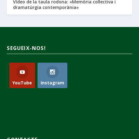
Vídeo de la taula rodona: «Memòria col·lectiva i
dramatúrgia contemporània»
SEGUEIX-NOS!
YouTube
Instagram