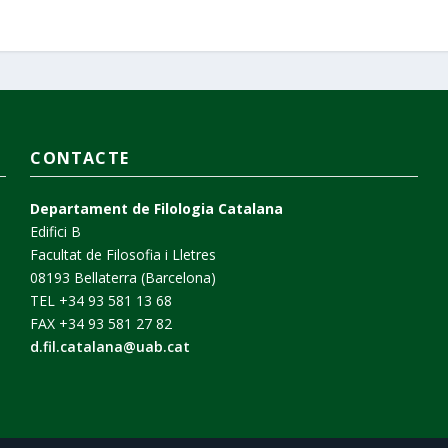
CONTACTE
Departament de Filologia Catalana
Edifici B
Facultat de Filosofia i Lletres
08193 Bellaterra (Barcelona)
TEL +34 93 581 13 68
FAX +34 93 581 27 82
d.fil.catalana@uab.cat