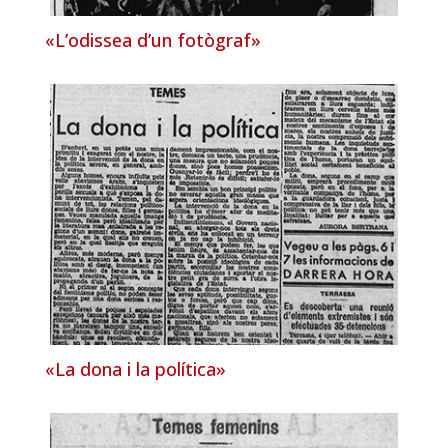
«L’odissea d’un fotògraf»
«La dona i la política»