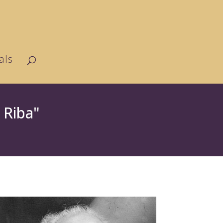
als
 Riba"