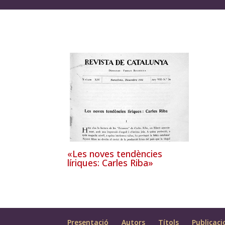
«Les noves tendències
líriques: Carles Riba»
Presentació
Autors
Títols
Publicaci