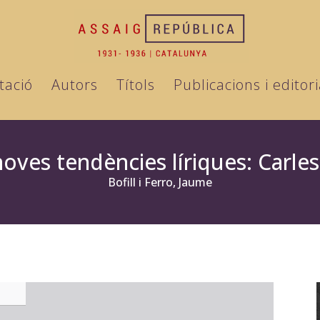
tació
Autors
Títols
Publicacions i editori
noves tendències líriques: Carles
Bofill i Ferro, Jaume