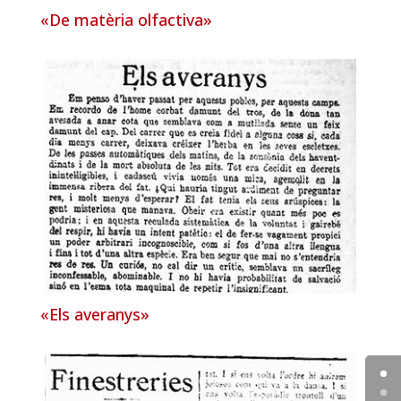
«De matèria olfactiva»
«Els averanys»