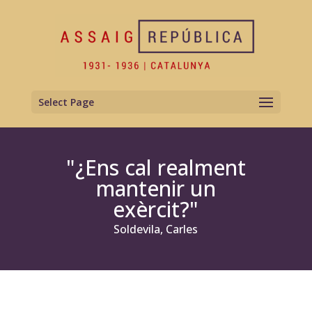
Select Page
"¿Ens cal realment
mantenir un
exèrcit?"
Soldevila, Carles