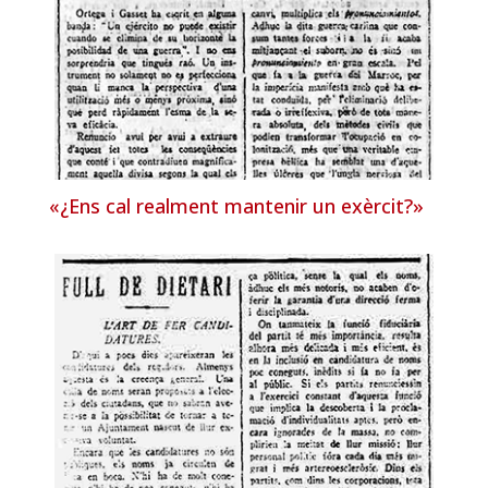
«¿Ens cal realment mantenir un exèrcit?»