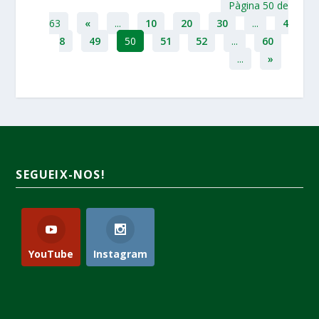
Pàgina 50 de
63
«
...
10
20
30
...
4
8
49
50
51
52
...
60
...
»
SEGUEIX-NOS!
YouTube
Instagram