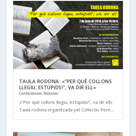
TAULA RODONA: «“PER QUÈ COLLONS
LLEGIU, ESTÚPIDS!", VA DIR ELL»
Conferències
,
Notícies
«“Per què collons llegiu, estúpids!", va dir ell»
Taula rodona organitzada pel Col·lectiu Pere...