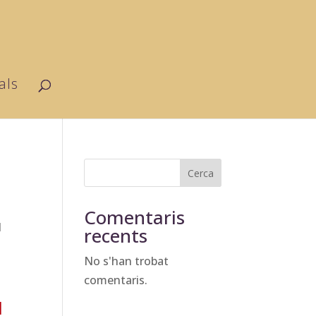
als
Cerca
Comentaris
d
recents
No s'han trobat
comentaris.
1